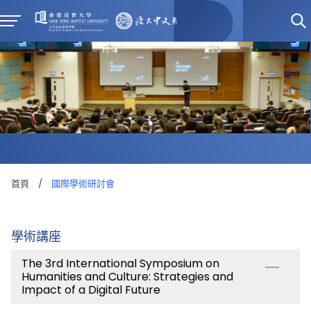
首頁
/
國際學術研討會
學術講座
The 3rd International Symposium on
Humanities and Culture: Strategies and
Impact of a Digital Future