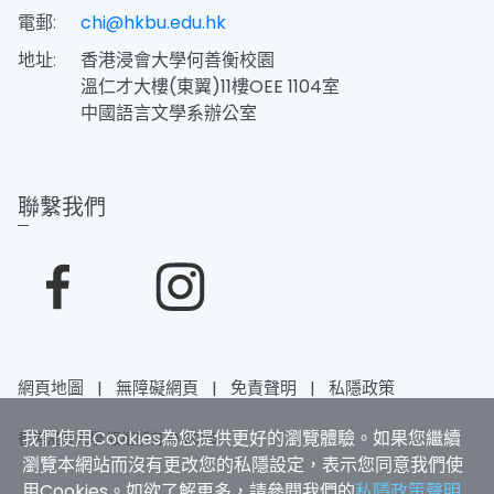
電郵:
chi@hkbu.edu.hk
地址:
香港浸會大學何善衡校園
溫仁才大樓(東翼)11樓OEE 1104室
中國語言文學系辦公室
聯繫我們
網頁地圖
|
無障礙網頁
|
免責聲明
|
私隱政策
我們使用Cookies為您提供更好的瀏覽體驗。如果您繼續
香港浸會大學 版權所有 © 2025
瀏覽本網站而沒有更改您的私隱設定，表示您同意我們使
用Cookies。如欲了解更多，請參閱我們的
私隱政策聲明