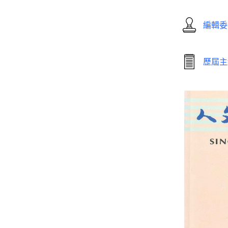
編輯委
歷屆主