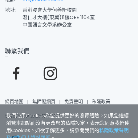
地址:
香港浸會大學何善衡校園
溫仁才大樓(東翼)11樓OEE 1104室
中國語言文學系辦公室
聯繫我們
網頁地圖
|
無障礙網頁
|
免責聲明
|
私隱政策
我們使用Cookies為您提供更好的瀏覽體驗。如果您繼續
香港浸會大學 版權所有 © 2025
瀏覽本網站而沒有更改您的私隱設定，表示您同意我們使
用Cookies。如欲了解更多，請參閱我們的
私隱政策聲明
及收集個人資料聲明
。